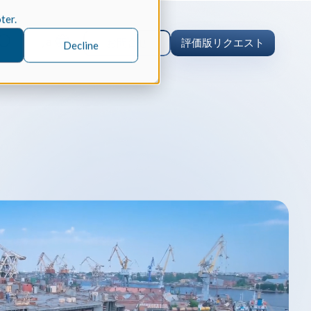
oter.
Ja
お問合せ
評価版リクエスト
Decline
事例研究
ング
／ロボット工学、製造業
Spatialの統合型3D SDKスイート
neoROSETの開発を加速させ、ト
グコストを削減した方法をご覧くだ
er
デリングカーネル
le のケーススタディ
ディ/CAE