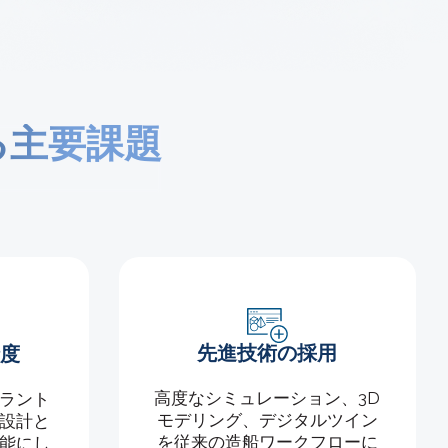
る主要課題
先進技術の採用
度
高度なシミュレーション、3D
ラント
モデリング、デジタルツイン
設計と
を従来の造船ワークフローに
能にし