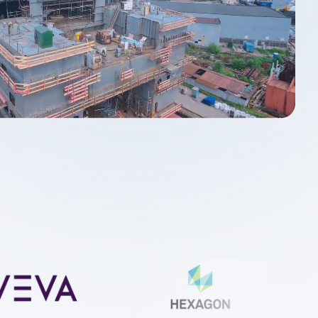
が Spatial のカスタマイズされたメッ
deler
および相互運用性ソリューションを
、より高速で信頼性の高いシミュ
を持つ信頼性の高い3Dモデ
ンを実現する方法をご覧ください。
Design Solver
デル向け幾何拘束ソルバー