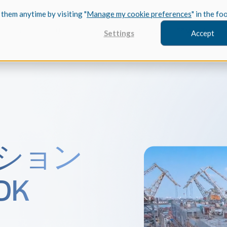
 them anytime by visiting "
Manage my cookie preferences
" in the fo
ー
サービス
リソース
スペイシャルについて
開発関連
Settings
Accept
FEATURED
川崎の
ション
3D モデリ
事例研究
川崎重工業が
を活用して
レーニン
DK
さい。
CGM Model
最先端の3Dモ
Treb
ケーススタ