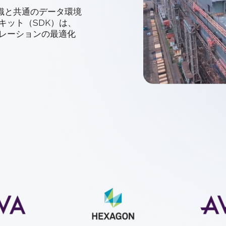
Treble 
3D ACIS Mo
シュ作成
識と共通のデータ環境
使用して
長い歴史と実績
キット（SDK）は、
レーショ
ラー
ュレーションの最適化
Constraint 
2Dおよび3Dモ