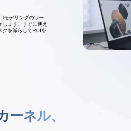
Treble 
3D ACIS Mo
シュ作成
使用して
長い歴史と実績
レーショ
ラー
3Dモデリングのワー
元します。すぐに使え
クを減らしてROIを
Constraint 
2Dおよび3Dモ
カーネル、