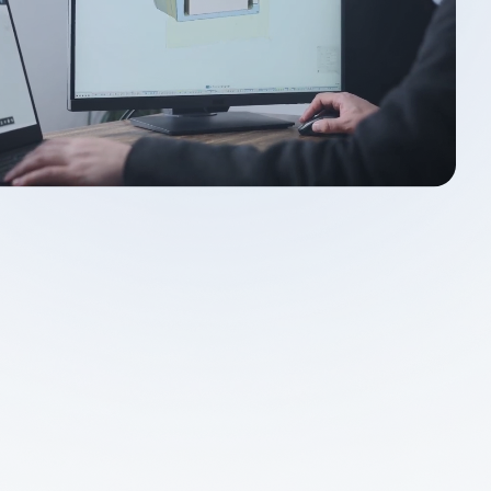
が Spatial のカスタマイズされたメッ
deler
および相互運用性ソリューションを
、より高速で信頼性の高いシミュ
を持つ信頼性の高い3Dモデ
ンを実現する方法をご覧ください。
Design Solver
デル向け幾何拘束ソルバー