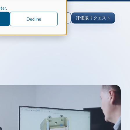
oter.
Ja
お問合せ
評価版リクエスト
Decline
事例研究
ング
／ロボット工学、製造業
Spatialの統合型3D SDKスイート
neoROSETの開発を加速させ、ト
グコストを削減した方法をご覧くだ
er
デリングカーネル
le のケーススタディ
ディ/CAE