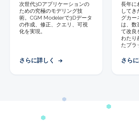
次世代3Dアプリケーションの
長年に
ための究極のモデリング技
してき
術。CGM Modelerで3Dデータ
グカーネ
の作成、修正、クエリ、可視
は、数
化を実現。
て改良
わたり
たプラ
さらに詳しく
さら