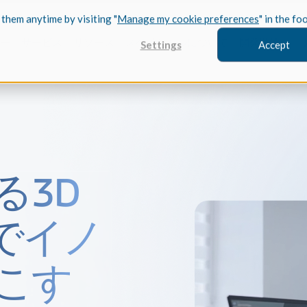
 them anytime by visiting "
Manage my cookie preferences
" in the fo
ー
サービス
リソース
スペイシャルについて
開発関連
Settings
Accept
FEATURED
る3D
川崎の
3D モデリ
事例研究
川崎重工業が
でイノ
を活用して
レーニン
さい。
CGM Model
こす
最先端の3Dモ
Treb
ケーススタ