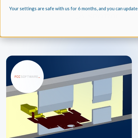
Your settings are safe with us for 6 months, and you can update