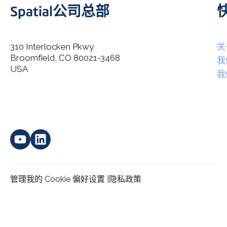
Spatial公司总部
310 Interlocken Pkwy
关
Broomfield, CO 80021-3468
I agree to allow Spatial Corp to store and process my
我
*
personal data.
USA
我
管理我的 Cookie 偏好设置 |
隐私政策