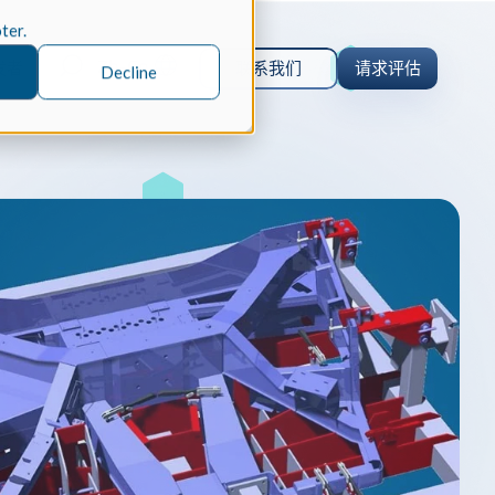
oter.
Zh-Cn
发者
联系我们
请求评估
Decline
orm 案例研究
 仿真
orm 为什么选择 Spatial 的 SDK 来
的仿真软件 Coreform Flex。
er
parts 案例研究
内核
CAD
parts 为何选择 Spatial 的 SDK 来实
ceParts 3D Viewer Pro