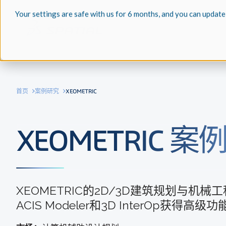
Your settings are safe with us for 6 months, and you can update
首页
案例研究
XEOMETRIC
XEOMETRIC 
XEOMETRIC的2D/3D建筑规划与机械
ACIS Modeler和3D InterOp获得高级