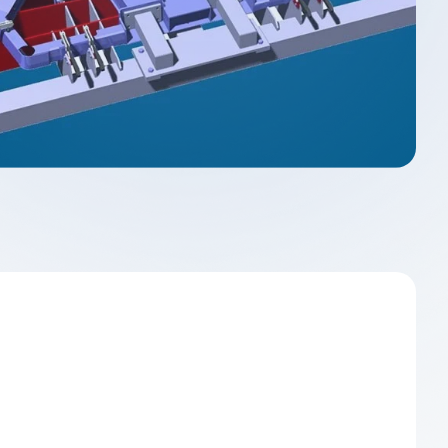
deler
统3D建模器
Design Solver
几何约束求解器