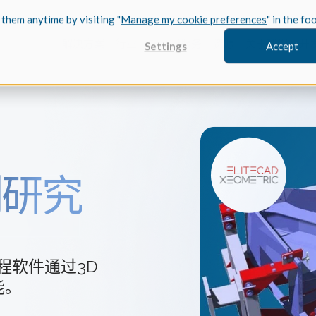
 them anytime by visiting "
Manage my cookie preferences
" in the fo
解决方案
行业
Spatial服务
资源
关于我们
开
Settings
Accept
FEATURED
案例研究
Coref
3D建模
案例研究 /
了解 Coref
实现其突破性
CGM Model
工程软件通过3D
Trace
我们新的3D建模
案例研究/
功能。
了解 Trace
现其新的 Tra