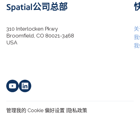
Spatial公司总部
310 Interlocken Pkwy
关
Broomfield, CO 80021-3468
I agree to allow Spatial Corp to store and process my
我
*
personal data.
USA
我
管理我的 Cookie 偏好设置 |
隐私政策