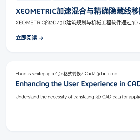
XEOMETRIC加速混合与精确隐藏线
XEOMETRIC的2D/3D建筑规划与机械工程软件通过3D ACI
立即阅读
Ebooks whitepaper/
3d格式转换/
Cad/
3d interop
Enhancing the User Experience in CA
Understand the necessity of translating 3D CAD data for appli