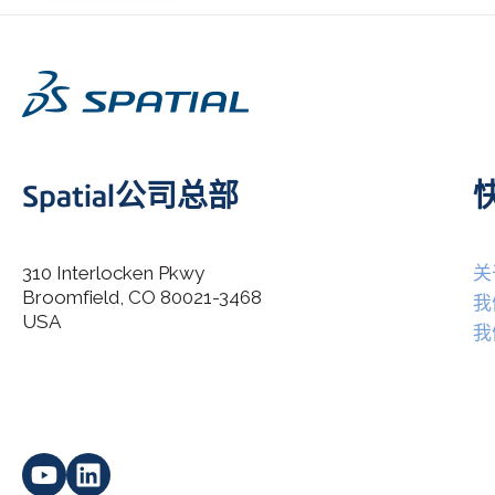
Spatial公司总部
310 Interlocken Pkwy
关
Broomfield, CO 80021-3468
I agree to allow Spatial Corp to store and process my
我
*
personal data.
USA
我