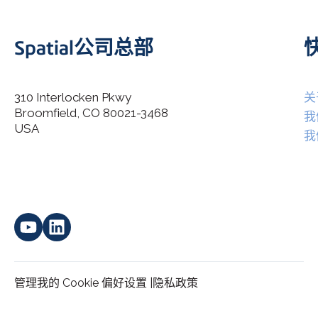
Spatial公司总部
310 Interlocken Pkwy
关
Broomfield, CO 80021-3468
I agree to allow Spatial Corp to store and process my
我
*
personal data.
USA
我
管理我的 Cookie 偏好设置 |
隐私政策