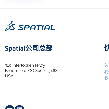
Spatial公司总部
310 Interlocken Pkwy
关
Broomfield, CO 80021-3468
I agree to allow Spatial Corp to store and process my
我
*
personal data.
USA
我