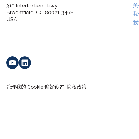
310 Interlocken Pkwy
关
Broomfield, CO 80021-3468
I agree to allow Spatial Corp to store and process my
我
*
personal data.
USA
我
管理我的 Cookie 偏好设置 |
隐私政策