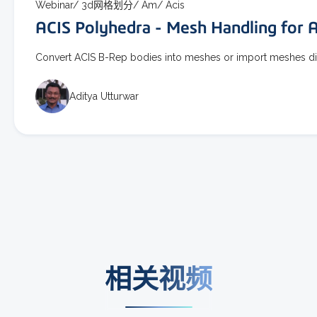
Webinar/
3d网格划分/
Am/
Acis
ACIS Polyhedra - Mesh Handling for 
Convert ACIS B-Rep bodies into meshes or import meshes dir
Aditya Utturwar
相关视频