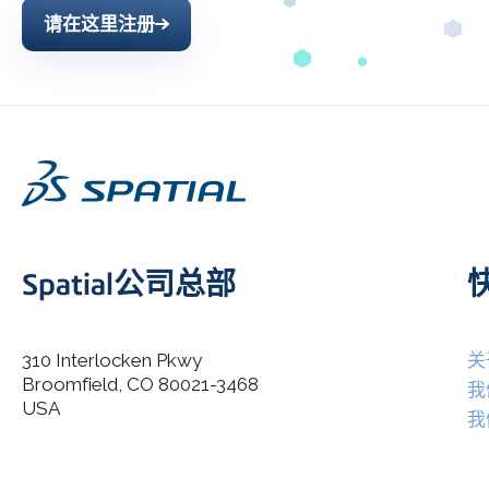
请在这里注册
Spatial公司总部
310 Interlocken Pkwy
关
Broomfield, CO 80021-3468
I agree to allow Spatial Corp to store and process my
我
*
personal data.
USA
我