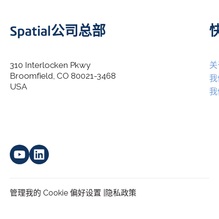
Spatial公司总部
310 Interlocken Pkwy
关
Broomfield, CO 80021-3468
I agree to allow Spatial Corp to store and process my
我
*
personal data.
USA
我
管理我的 Cookie 偏好设置 |
隐私政策