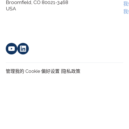
Broomfield, CO 80021-3468
I agree to allow Spatial Corp to store and process my
我
*
personal data.
USA
我
管理我的 Cookie 偏好设置 |
隐私政策