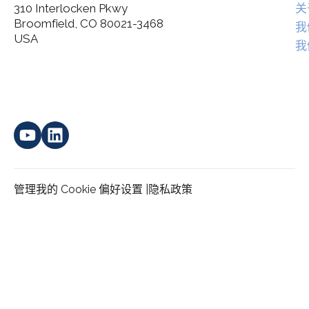
310 Interlocken Pkwy
关
Broomfield, CO 80021-3468
I agree to allow Spatial Corp to store and process my
我
*
personal data.
USA
我
管理我的 Cookie 偏好设置 |
隐私政策