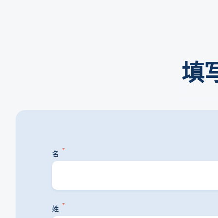
填
*
名
*
姓