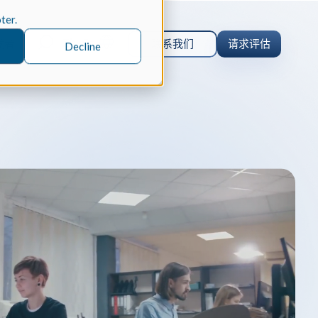
oter.
Zh-Cn
发者
联系我们
请求评估
Decline
orm 案例研究
 仿真
orm 为什么选择 Spatial 的 SDK 来
的仿真软件 Coreform Flex。
er
parts 案例研究
内核
CAD
parts 为何选择 Spatial 的 SDK 来实
ceParts 3D Viewer Pro