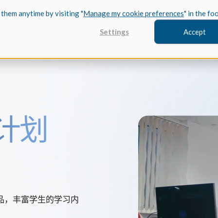
 them anytime by visiting "
Manage my cookie preferences
" in the fo
解决方案
行业
Spatial服务
资源
关于我们
开
Settings
Accept
FEATURED
计划
Coref
3D建模
案例研究 /
了解 Coref
实现其突破性
CGM Model
Trace
我们新的3D建模
案例研究/
品，丰富学生的学习内
了解 Trace
现其新的 Tra