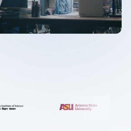
deler
统3D建模器
Design Solver
几何约束求解器