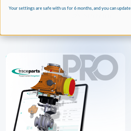
Your settings are safe with us for 6 months, and you can update