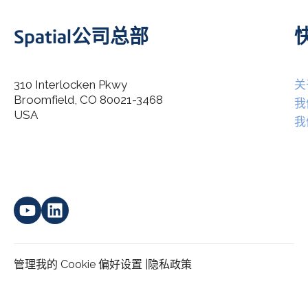
Spatial公司总部
310 Interlocken Pkwy
关
Broomfield, CO 80021-3468
I agree to allow Spatial Corp to store and process my
我
*
personal data.
USA
我
管理我的 Cookie 偏好设置 |
隐私政策