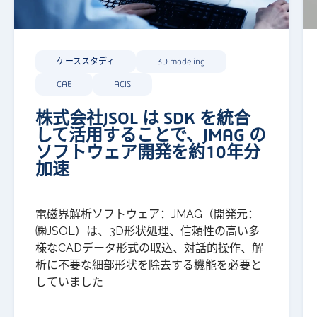
ケーススタディ
3D modeling
CAE
ACIS
株式会社JSOL は SDK を統合
して活用することで、JMAG の
ソフトウェア開発を約10年分
加速
電磁界解析ソフトウェア：
JMAG
（開発元：
㈱
JSOL
）は、
3D
形状処理、信頼性の高い多
様な
CAD
データ形式の取込、対話的操作、解
析に不要な細部形状を除去する機能を必要と
していました