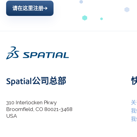
请在这里注册
Spatial公司总部
310 Interlocken Pkwy
关
Broomfield, CO 80021-3468
I agree to allow Spatial Corp to store and process my
我
*
personal data.
USA
我