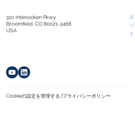
310 Interlocken Pkwy
ス
Broomfield, CO 80021-3468
I agree to allow Spatial Corp to store and process my
ソ
*
personal data.
USA
イ
Cookieの設定を管理する |
プライバシーポリシー