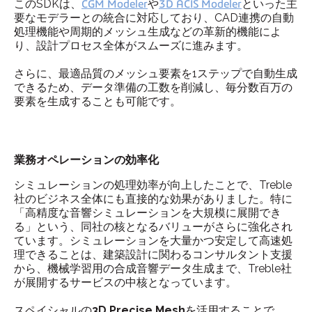
このSDKは、
CGM Modeler
や
3D ACIS Modeler
といった主
要なモデラーとの統合に対応しており、CAD連携の自動
処理機能や周期的メッシュ生成などの革新的機能によ
り、設計プロセス全体がスムーズに進みます。
さらに、最適品質のメッシュ要素を1ステップで自動生成
できるため、データ準備の工数を削減し、毎分数百万の
要素を生成することも可能です。
業務オペレーションの効率化
シミュレーションの処理効率が向上したことで、Treble
社のビジネス全体にも直接的な効果がありました。特に
「高精度な音響シミュレーションを大規模に展開でき
る」という、同社の核となるバリューがさらに強化され
ています。シミュレーションを大量かつ安定して高速処
理できることは、建築設計に関わるコンサルタント支援
から、機械学習用の合成音響データ生成まで、Treble社
が展開するサービスの中核となっています。
スペイシャルの
3D Precise Mesh
を活用することで、