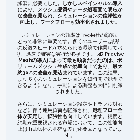
頻繁に必要でした。
しかしスペイシャルの導入
により、メッシュ品質やデータ処理面で明らか
な改善が見られ、シミュレーションの信頼性が
向上し、ワークフローも効率化されました。
シミュレーションの効率はTreble社の顧客に
とって非常に重要です。多くのユーザーは設計
の反復スピードが求められる環境で作業してお
り、迅速で確実な実行が必須です。
3D Precise
Meshの導入によって最も顕著だったのは、ボ
リュームメッシュ生成の効率向上であり、最大
約30%の改善が見込まれています。
この結果、
より多くのシミュレーションを短時間で処理で
きるようになり、手動による調整も大幅に削減
されました。
さらに、シミュレーション設定やトラブル対応
などに伴う運用負荷も軽減され、
処理フロー全
体が安定し、拡張性も向上しています。
精度と
納期が重要視される市場において、この性能向
上はTreble社の明確な差別化要因となっていま
す。