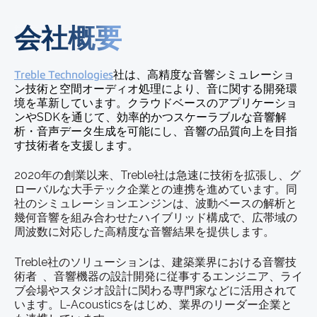
会社概要
Treble Technologies
社は、高精度な音響シミュレーショ
ン技術と空間オーディオ処理により、音に関する開発環
境を革新しています。クラウドベースのアプリケーショ
ンやSDKを通じて、効率的かつスケーラブルな音響解
析・音声データ生成を可能にし、音響の品質向上を目指
す技術者を支援します。
2020年の創業以来、Treble社は急速に技術を拡張し、グ
ローバルな大手テック企業との連携を進めています。同
社のシミュレーションエンジンは、波動ベースの解析と
幾何音響を組み合わせたハイブリッド構成で、広帯域の
周波数に対応した高精度な音響結果を提供します。
Treble社のソリューションは、建築業界における音響技
術者 、音響機器の設計開発に従事するエンジニア、ライ
ブ会場やスタジオ設計に関わる専門家などに活用されて
います。L-Acousticsをはじめ、業界のリーダー企業と