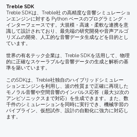
Treble SDK
Treble SDKは、Treble社 の高精度な音響シミュレーショ
ンエンジンに対する Python ベースのプログラミング・
インターフェースです。
大規模・高速・柔軟な連携を意
識して設計されており、最先端の研究開発や音声アルゴ
リズムの開発、人工的な音響データ生成などを目的とし
ています。
世界の有名テック企業は、Treble SDKを活用して、物理
的に正確なスケーラブルな音響データの生成と解析の基
準を築いています。
このSDKは、Treble社独自のハイブリッドシミュレー
ションエンジンを利用し、波の性質まで正確に再現した
モノラル音響や空間音響のインパルス応答（最大32次の
アンビソニックスまで対応）を生成できます。また、数
千件のシミュレーションを同時に実行でき、機械学習の
パイプライン、仮想試作、設計の自動化に強力に対応し
ます。