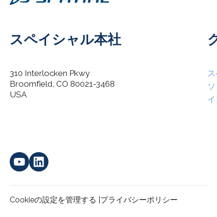
スペイシャル本社
310 Interlocken Pkwy
ス
Broomfield, CO 80021-3468
I agree to allow Spatial Corp to store and process my
ソ
*
personal data.
USA
イ
Cookieの設定を管理する |
プライバシーポリシー