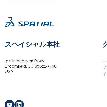
スペイシャル本社
310 Interlocken Pkwy
ス
Broomfield, CO 80021-3468
I agree to allow Spatial Corp to store and process my
ソ
*
personal data.
USA
イ