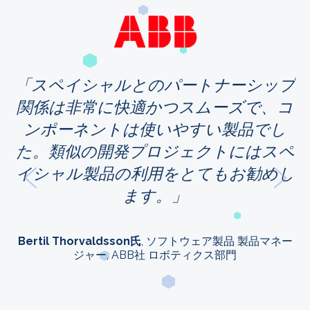
ー
化
スペイシャルとのパートナーシップ
制
関係は非常に快適かつスムーズで、コ
ア
ンポーネントは使いやすい製品でし
度
た。類似の開発プロジェクトにはスペ
と
イシャル製品の利用をとてもお勧めし
く
ます。
、
Bertil Thorvaldsson氏
, ソフトウェア製品 製品マネー
ジャー, ABB社 ロボティクス部門
E
川