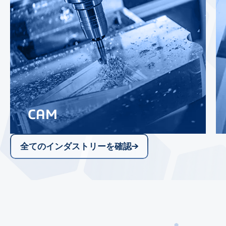
CAM
当社のSDKを活用することで、CAD設計か
ら製造現場まで、シームレスなコラボレー
全てのインダストリーを確認
ションサイクルを実現できます。CAM専用
に開発されたACISを含む当社のSDKは、製
造ワークフローをエンドツーエンドでカ
バーするため、オンデマンド製造、大規模
生産、インダストリー4.0に必要なイノベー
ションに集中することができます。