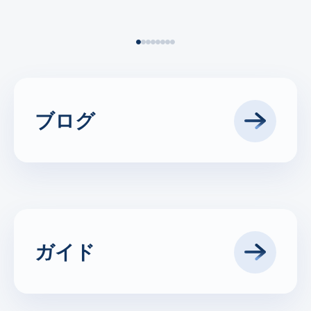
ブログ
私たちのブログで業界の最新情報
をご覧ください。3Dソフトウェ
アの最新情報と、最新技術がワー
クフローにどのような変革をもた
らすかについてお読みください。
読み始める
ガイド
より深い学びをお探しですか？私
たちのガイドには、あなたのビジ
ネスに応用できる技術的な専門知