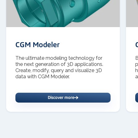
CGM Modeler
The ultimate modeling technology for
B
the next generation of 3D applications.
p
Create, modify, query and visualize 3D
h
data with CGM Modeler.
a
Discover more