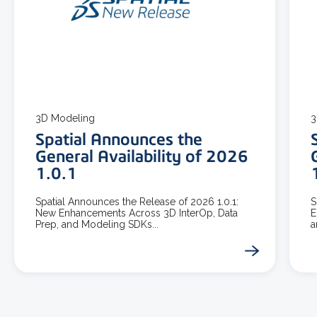
7 分で記事を読めます
3D Modeling
3
Spatial Announces the
General Availability of 2026
1.0.1
Spatial Announces the Release of 2026 1.0.1:
S
New Enhancements Across 3D InterOp, Data
E
Prep, and Modeling SDKs...
a