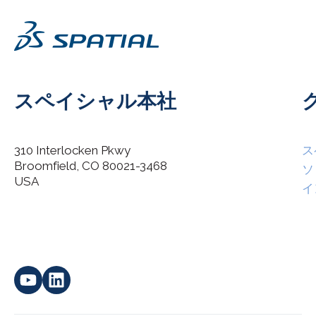
スペイシャル本社
310 Interlocken Pkwy
ス
Broomfield, CO 80021-3468
I agree to allow Spatial Corp to store and process my
ソ
*
personal data.
USA
イ