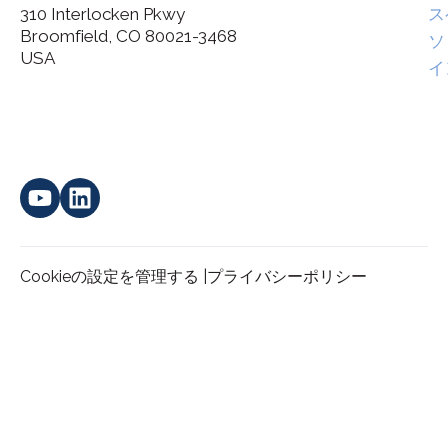
310 Interlocken Pkwy
ス
Broomfield, CO 80021-3468
I agree to allow Spatial Corp to store and process my
ソ
*
personal data.
USA
イ
Cookieの設定を管理する |
プライバシーポリシー