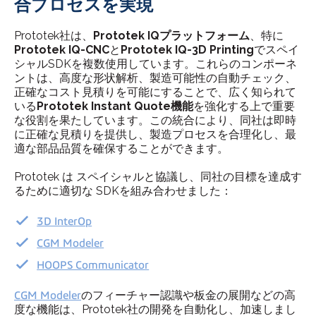
合プロセスを実現
Prototek社は、
Prototek IQプラットフォーム
、特に
Prototek IQ-CNC
と
Prototek IQ-3D Printing
でスペイ
シャルSDKを複数使用しています。これらのコンポーネ
ントは、高度な形状解析、製造可能性の自動チェック、
正確なコスト見積りを可能にすることで、広く知られて
いる
Prototek Instant Quote機能
を強化する上で重要
な役割を果たしています。この統合により、同社は即時
に正確な見積りを提供し、製造プロセスを合理化し、最
適な部品品質を確保することができます。
Prototek は スペイシャルと協議し、同社の目標を達成す
るために適切な SDKを組み合わせました：
3D InterOp
CGM Modeler
HOOPS Communicator
CGM Modeler
のフィーチャー認識や板金の展開などの高
度な機能は、Prototek社の開発を自動化し、加速しまし