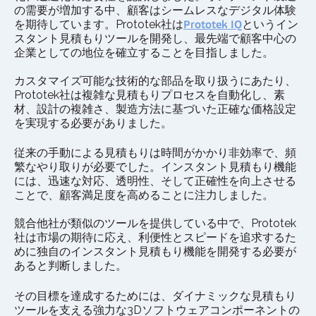
の需要が増加する中、顧客はシームレスなデジタル体験
を期待しています。Prototek社は
Prototek IQ
というイン
スタント見積もりツールを開発し、最先端で顧客中心の
企業としての地位を確立することを目指しました。
カスタマイズ可能な技術的な部品を取り扱うにあたり、
Prototek社は複雑な見積もりプロセスを自動化し、素
材、設計の複雑さ、製造方法に基づいた正確な価格設定
を実現する必要がありました。
従来の手動による見積もりは時間がかかり非効率で、頻
繁なやり取りが必要でした。インスタント見積もり機能
には、迅速な対応、透明性、そして正確性を向上させる
ことで、顧客満足度を高めることに注力しました。
競合他社が類似のツールを提供している中で、Prototek
社は市場の期待に応え、利便性とスピードを追求するた
めに独自のインスタント見積もり機能を開発する必要が
あると判断しました。
その目標を達成するためには、ダイナミックな見積もり
ツールを支える強力な3Dソフトウェアコンポーネントの