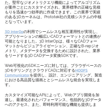
た。堅牢なジオメトリクエリ機能によってアルゴリズム
が案件ごとにカスタマイズされ、業界標準の正確な見積
もりを迅速かつ効率的に作成できます。この業界で実績
のある3Dカーネルは、Prototek社の見積システムの中核
となっています。
3D InterOp
の利用でシームレスな相互運用性が実現し、
アプリケーションの幅広いCADフォーマットとの連携が
可能となりました。3D InterOpは、様々なCADフォー
マットからビジュアライゼーション、正確なB-repジオ
メトリ、メタデータを交換するために設計された、業界
をリードする3D CADデータ変換SDKです。
Web可視化のSDKニーズに対しては、ブラウザベースの
3DモデリングとクラウドCADに対応する
HOOPS
Communicator
を提供し、設計、エンジニアリング、製造
における高品質な描画ととシームレスな統合を実現しま
す。
カスタマイズ可能なAPIによって、Webアプリ開発を加
速し、最適化されたパフォーマンス、包括的な3Dデータ
へのアクセス、また、即時利用可能な機能も提供しま