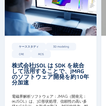
ケーススタディ
3D modeling
CAE
ACIS
株式会社JSOL は SDK を統合
して活用することで、JMAG
のソフトウェア開発を約10年
分加速
電磁界解析ソフトウェア：
JMAG
（開発元：
㈱
JSOL
）は、
3D
形状処理、信頼性の高い多