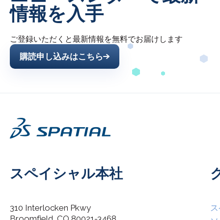
情報を入手
ご登録いただくと最新情報を無料でお届けします
購読申し込みはこちら
スペイシャル本社
310 Interlocken Pkwy
ス
Broomfield, CO 80021-3468
I agree to allow Spatial Corp to store and process my