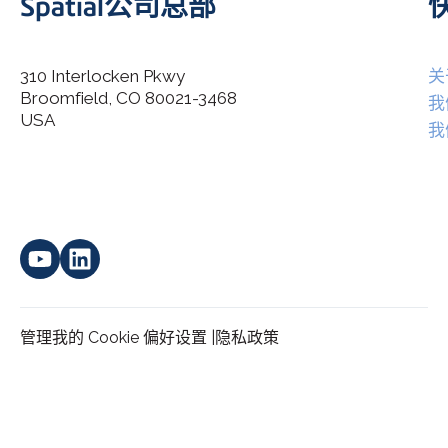
Spatial公司总部
310 Interlocken Pkwy
关
Broomfield, CO 80021-3468
I agree to allow Spatial Corp to store and process my
我
*
personal data.
USA
我
管理我的 Cookie 偏好设置 |
隐私政策