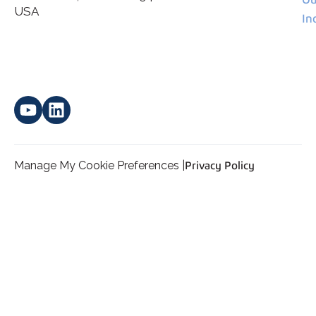
*
personal data.
USA
In
Manage My Cookie Preferences |
Privacy Policy