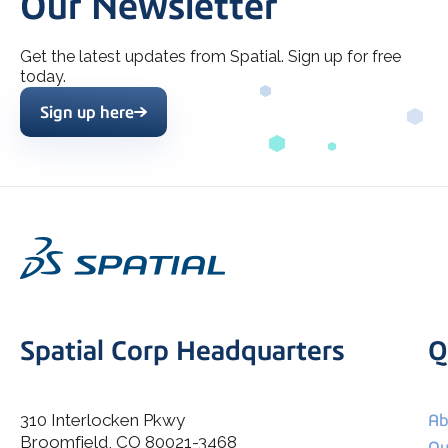
Our Newsletter
Get the latest updates from Spatial. Sign up for free
today.
Sign up here
Spatial Corp Headquarters
Q
310 Interlocken Pkwy
Ab
Broomfield, CO 80021-3468
I agree to allow Spatial Corp to store and process my
Ou