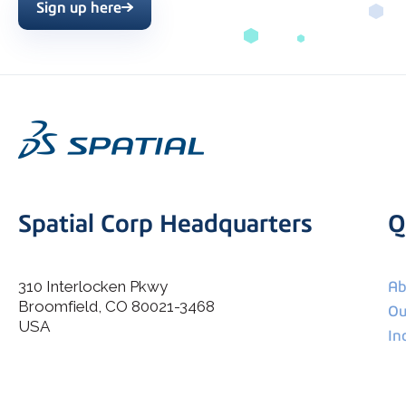
Sign up here
Spatial Corp Headquarters
Q
310 Interlocken Pkwy
Ab
Broomfield, CO 80021-3468
I agree to allow Spatial Corp to store and process my
Ou
*
personal data.
USA
In