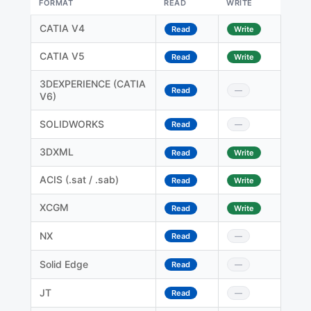
FORMAT
READ
WRITE
CATIA V4
Read
Write
CATIA V5
Read
Write
3DEXPERIENCE (CATIA
Read
—
V6)
SOLIDWORKS
Read
—
3DXML
Read
Write
ACIS (.sat / .sab)
Read
Write
XCGM
Read
Write
NX
Read
—
Solid Edge
Read
—
JT
Read
—