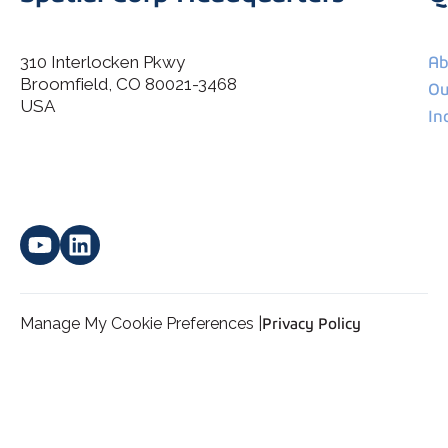
310 Interlocken Pkwy
Ab
Broomfield, CO 80021-3468
I agree to allow Spatial Corp to store and process my
Ou
*
personal data.
USA
In
Manage My Cookie Preferences |
Privacy Policy