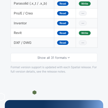
Parasolid (.x_t / .x_b)
Read
Write
Pro/E / Creo
Read
—
Inventor
Read
—
Revit
Read
Write
DXF / DWG
Read
—
Show all 31 formats
Format version support is updated with each Spatial release. For
full version details, see the release notes.