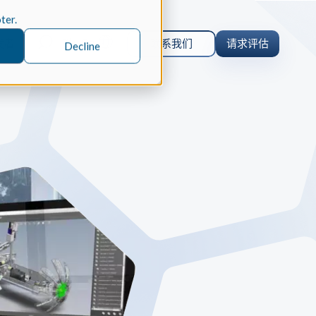
oter.
Zh-Cn
发者
联系我们
请求评估
Decline
orm 案例研究
 仿真
orm 为什么选择 Spatial 的 SDK 来
的仿真软件 Coreform Flex。
er
parts 案例研究
内核
CAD
parts 为何选择 Spatial 的 SDK 来实
ceParts 3D Viewer Pro