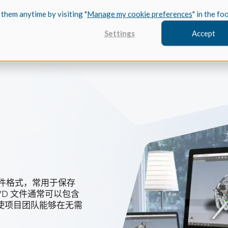
 them anytime by visiting "
Manage my cookie preferences
" in the fo
解决方案
行业
Spatial服务
资源
关于我们
开
Settings
Accept
FEATURED
Coref
3D建模
案例研究 /
了解 Coref
实现其突破性
审查文件格式，常用于保存
CGM Model
Trace
WD 文件通常可以包含
我们新的3D建模
案例研究/
使项目团队能够在无需
了解 Trace
现其新的 Tra