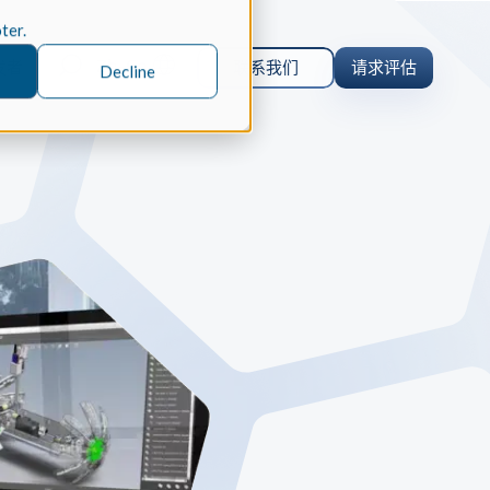
oter.
Zh-Cn
发者
联系我们
请求评估
Decline
orm 案例研究
 仿真
orm 为什么选择 Spatial 的 SDK 来
的仿真软件 Coreform Flex。
er
parts 案例研究
内核
CAD
parts 为何选择 Spatial 的 SDK 来实
ceParts 3D Viewer Pro