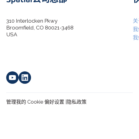
310 Interlocken Pkwy
关
Broomfield, CO 80021-3468
I agree to allow Spatial Corp to store and process my
我
*
personal data.
USA
我
管理我的 Cookie 偏好设置 |
隐私政策