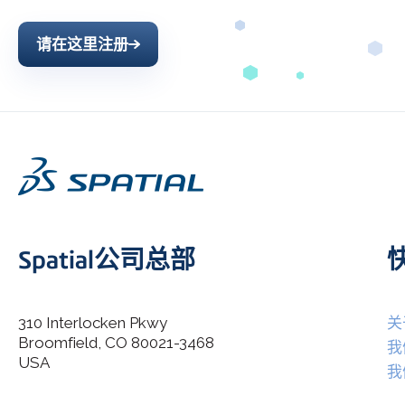
请在这里注册
Spatial公司总部
310 Interlocken Pkwy
关
Broomfield, CO 80021-3468
I agree to allow Spatial Corp to store and process my
我
*
personal data.
USA
我