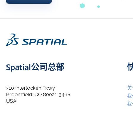
Spatial公司总部
310 Interlocken Pkwy
关
Broomfield, CO 80021-3468
I agree to allow Spatial Corp to store and process my
我
*
personal data.
USA
我