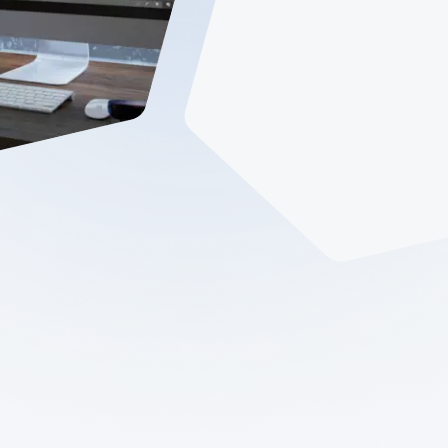
deler
统3D建模器
Design Solver
几何约束求解器