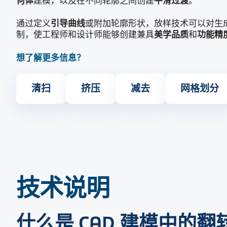
何体
建模，以及在不同轮廓之间创建
平滑过渡
。
通过定义
引导曲线
或附加轮廓形状，放样技术可以对生
制，使工程师和设计师能够创建兼具
美学品质
和
功能精
想了解更多信息？
清扫
挤压
减去
网格划分
技术说明
什么是 CAD 建模中的翻