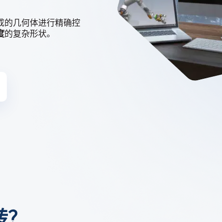
3D ACIS Mo
我们经过验证的传
成的几何体进行精确控
度
的复杂形状。
Constraint 
2D和3D模型的
转？