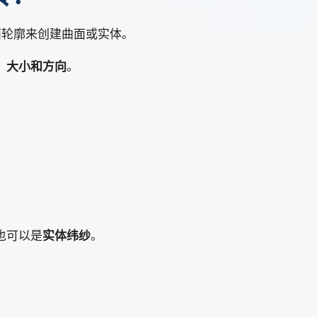
面轮廓来创建曲面或实体。
、大小和方向
。
也可以是
实体纬纱
。