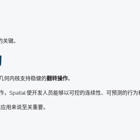
的关键。
助
 的几何内核支持稳健的
翻转操作
。
作，Spatial 使开发人员能够以可控的连续性、可预测的行
程应用来说至关重要。