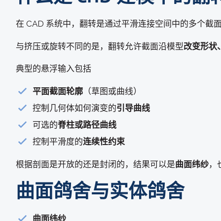
在 CAD 系统中，翻转是通过平滑连接空间中的多个截
与挤压或旋转不同的是，翻转允许截面沿模型
改变形状
典型的悬浮输入包括
平面截面轮廓
（草图或曲线）
控制几何体如何演变的
引导曲线
可选的
脊柱或路径曲线
控制平滑度的
连续性约束
根据剖面是开放的还是封闭的，结果可以是
曲面纬纱
，
曲面鸽舍与实体鸽舍
曲面纬纱