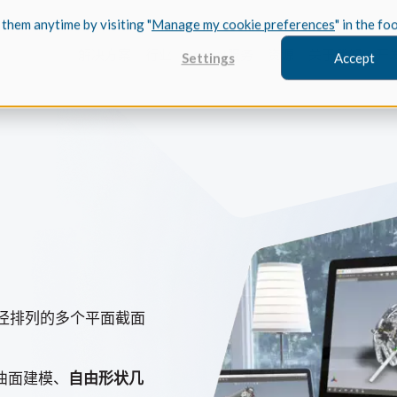
 them anytime by visiting "
Manage my cookie preferences
" in the fo
解决方案
行业
Spatial服务
资源
关于我们
开
Settings
Accept
FEATURED
Coref
3D建模
案例研究 /
了解 Coref
实现其突破性
径排列的多个平面截面
CGM Model
Trace
我们新的3D建模
案例研究/
了解 Trace
曲面建模、
自由形状几
现其新的 Tra