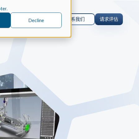
oter.
Zh-Cn
发者
联系我们
请求评估
Decline
orm 案例研究
 仿真
orm 为什么选择 Spatial 的 SDK 来
的仿真软件 Coreform Flex。
er
parts 案例研究
内核
CAD
parts 为何选择 Spatial 的 SDK 来实
ceParts 3D Viewer Pro