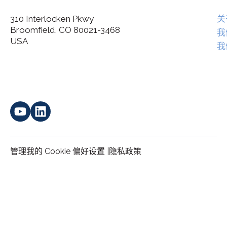
310 Interlocken Pkwy
关
Broomfield, CO 80021-3468
I agree to allow Spatial Corp to store and process my
我
*
personal data.
USA
我
管理我的 Cookie 偏好设置 |
隐私政策