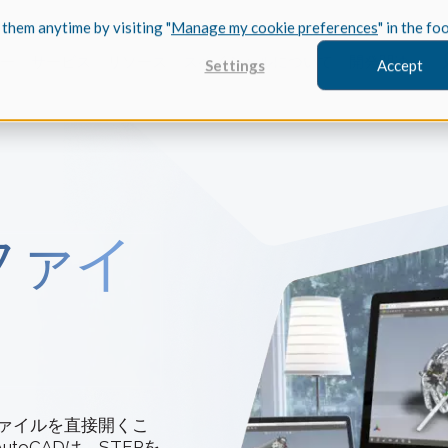
 them anytime by visiting "
Manage my cookie preferences
" in the fo
ー
サービス
リソース
スペイシャルについて
開発関連
Settings
Accept
FEATURED
Pファイ
川崎の
3D モデリ
事例研究
川崎重工業が
を活用して
レーニン
さい。
CGM Model
最先端の3Dモ
Treb
ファイルを直接開くこ
ケーススタ
oCADは、STEPを