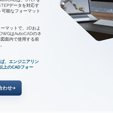
Treble 
3D ACIS Mo
シュ作成
TEPデータを対応す
使用して
長い歴史と実績
ート可能なフォーマット
レーショ
ラー
フォーマットで、2Dおよ
Constraint 
GはAutoCADのネ
2Dおよび3Dモ
を図面内で使用する前
す。
使えば、エンジニアリン
以上のCADフォー
合わせ