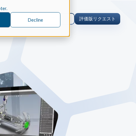
oter.
Ja
お問合せ
評価版リクエスト
Decline
事例研究
ング
／ロボット工学、製造業
Spatialの統合型3D SDKスイート
neoROSETの開発を加速させ、ト
グコストを削減した方法をご覧くだ
er
デリングカーネル
le のケーススタディ
ディ/CAE