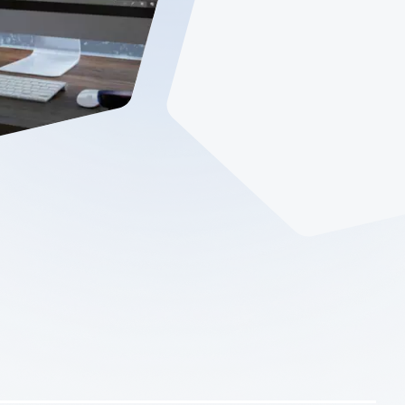
が Spatial のカスタマイズされたメッ
deler
および相互運用性ソリューションを
、より高速で信頼性の高いシミュ
を持つ信頼性の高い3Dモデ
ンを実現する方法をご覧ください。
Design Solver
デル向け幾何拘束ソルバー