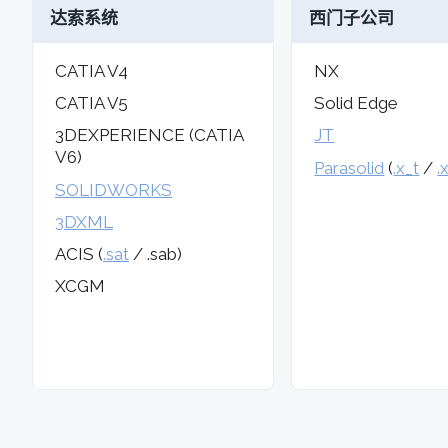
达索系统
西门子公司
CATIA V4
NX
CATIA V5
Solid Edge
3DEXPERIENCE (CATIA
JT
V6)
Parasolid
(
.x_t
/
.
SOLIDWORKS
3DXML
ACIS (
.sat
/ .sab)
XCGM