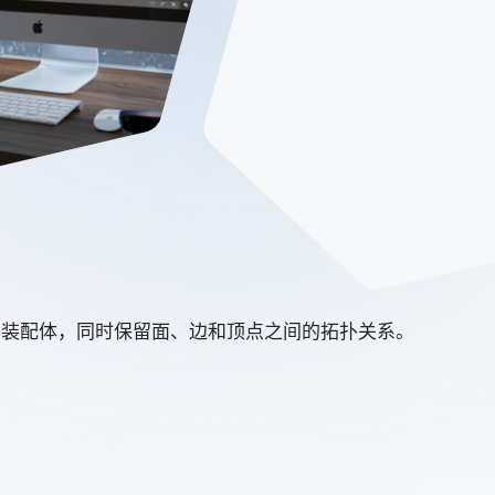
deler
统3D建模器
Design Solver
几何约束求解器
体、曲面和装配体，同时保留面、边和顶点之间的拓扑关系。