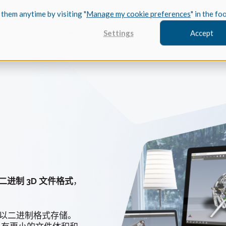
 them anytime by visiting "
Manage my cookie preferences
" in the fo
解决方案
行业
Spatial服务
资源
关于我们
开
Settings
Accept
FEATURED
Coref
3D建模
案例研究 /
了解 Coref
实现其突破性
二进制 3D 文件格式
，
CGM Model
Trace
我们新的3D建模
案例研究/
了解 Trace
，但以二进制格式存储。
现其新的 Tra