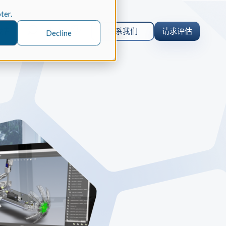
oter.
Zh-Cn
发者
联系我们
请求评估
Decline
orm 案例研究
 仿真
orm 为什么选择 Spatial 的 SDK 来
的仿真软件 Coreform Flex。
er
parts 案例研究
内核
CAD
parts 为何选择 Spatial 的 SDK 来实
ceParts 3D Viewer Pro