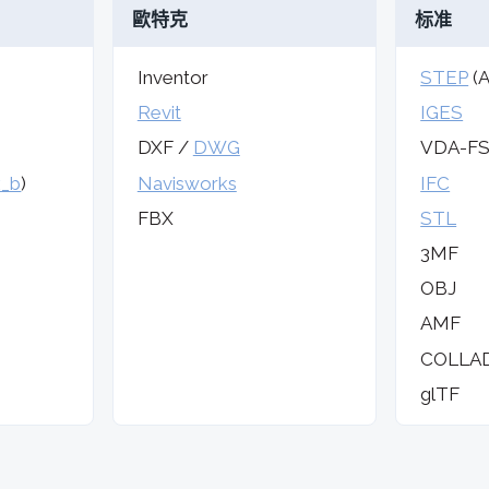
歐特克
标准
Inventor
STEP
(A
Revit
IGES
DXF /
DWG
VDA-F
x_b
)
Navisworks
IFC
FBX
STL
3MF
OBJ
AMF
COLLA
glTF