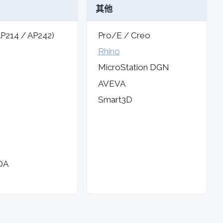
其他
P214 / AP242)
Pro/E / Creo
Rhino
S
MicroStation DGN
AVEVA
Smart3D
DA