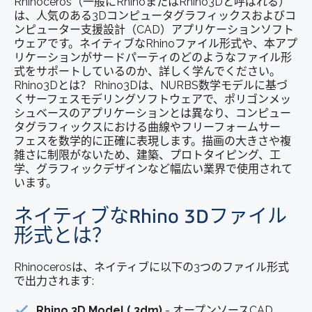
Rhinoceros（一般にRhinoまたはRhino3Dと呼ばれる）
は、人気のある3Dコンピュータグラフィックスおよびコ
ンピューター支援設計（CAD）アプリケーションソフト
ウェアです。ネイティブなRhinoファイル形式や、本アプ
リケーションがサードパーティのどのようなファイル形
式をサポートしているのか、詳しく学んでください。
Rhino3Dとは？ Rhino3Dは、NURBS数学モデルに基づ
くサーフェスモデリングソフトウェアで、ポリゴンメッ
シュベースのアプリケーションとは異なり、コンピュー
タグラフィックスにおける曲線やフリーフォームサー
フェスを数学的に正確に表現します。描画の大きさや複
雑さに制限がないため、建築、プロトタイピング、工
学、グラフィックデザインなど幅広い業界で使用されて
います。
ネイティブなRhino 3Dファイル
形式とは？
Rhinocerosは、ネイティブに以下の3つのファイル形式
で出力されます:
Rhino 3D Model (.3dm)
- オープンソースCAD