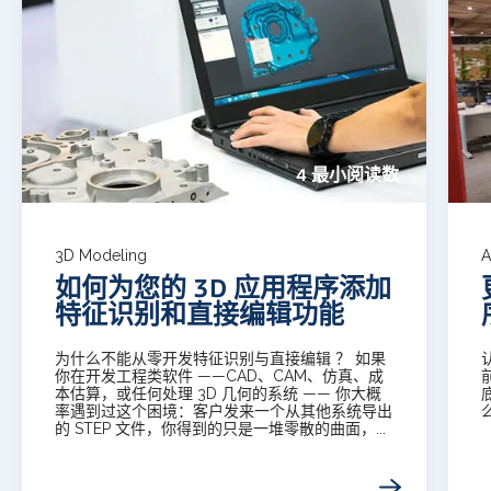
4 最小阅读数
3D Modeling
A
如何为您的 3D 应用程序添加
特征识别和直接编辑功能
为什么不能从零开发特征识别与直接编辑 ？ 如果
你在开发工程类软件 ——CAD、CAM、仿真、成
本估算，或任何处理 3D 几何的系统 —— 你大概
率遇到过这个困境：客户发来一个从其他系统导出
的 STEP 文件，你得到的只是一堆零散的曲面，...