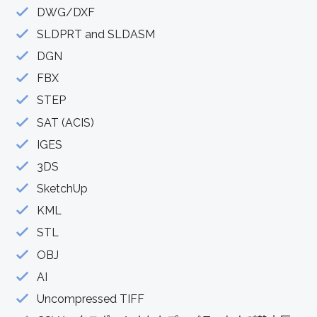
DWG/DXF
SLDPRT and SLDASM
DGN
FBX
STEP
SAT (ACIS)
IGES
3DS
SketchUp
KML
STL
OBJ
AI
Uncompressed TIFF