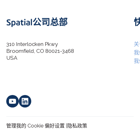
Spatial公司总部
310 Interlocken Pkwy
关
Broomfield, CO 80021-3468
I agree to allow Spatial Corp to store and process my
我
*
personal data.
USA
我
管理我的 Cookie 偏好设置 |
隐私政策